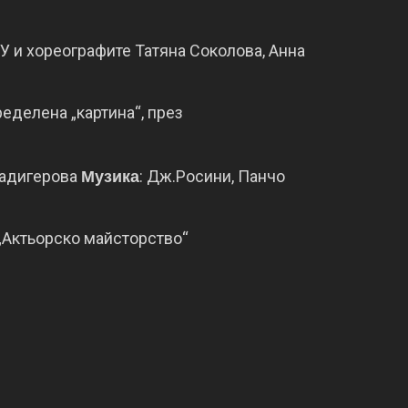
БУ
и
хореографите Татяна
Соколова
,
Анна
ределена „
картина
“
,
през
адигерова
:
Дж.Росини
,
Панчо
Музика
„
Актьорско
майсторство
“