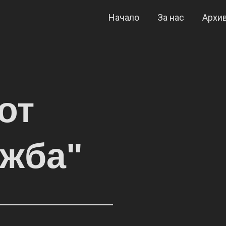
Начало
За нас
Архи
от
ожба"