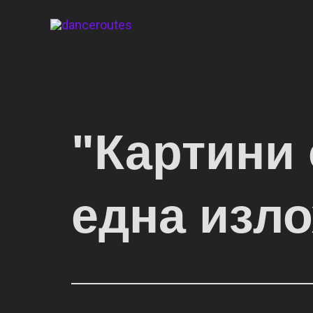
Skip
to
content
"Картини 
една изл