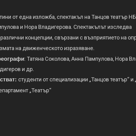
тини
от
една
изложба
,
спектакъл
на
Танцов
театър
Н
мпулова
и
Нора
Владигерова
.
Спектакълът
изследва
и
различни
концепции
,
свързани
с
възприятието
на
оп
змата
на
движенческото
изразяване
.
:
Татяна
Соколова
,
Анна
Пампулова
, Нора
Вл
реографи
дигеров
и
др
.
студенти
от
специализации
„
Танцов
театър
“
и
стват
:
епартамент
„
Театър
“