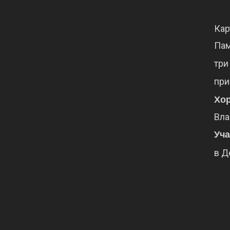
Кар
Па
тр
при
Хо
Вла
Уча
в
Д